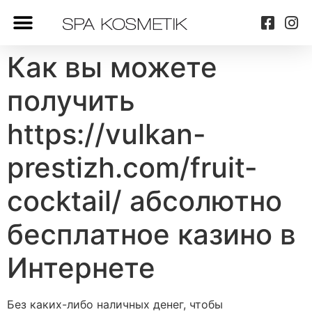
Как вы можете
получить
https://vulkan-
prestizh.com/fruit-
cocktail/ абсолютно
бесплатное казино в
Интернете
Без каких-либо наличных денег, чтобы