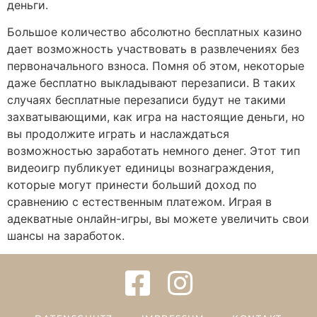
деньги.
Большое количество абсолютно бесплатных казино
дает возможность участвовать в развлечениях без
первоначального взноса. Помня об этом, некоторые
даже бесплатно выкладывают перезаписи. В таких
случаях бесплатные перезаписи будут не такими
захватывающими, как игра на настоящие деньги, но
вы продолжите играть и наслаждаться
возможностью заработать немного денег. Этот тип
видеоигр публикует единицы вознаграждения,
которые могут принести больший доход по
сравнению с естественным платежом. Играя в
адекватные онлайн-игры, вы можете увеличить свои
шансы на заработок.