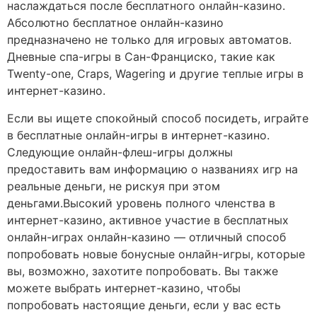
наслаждаться после бесплатного онлайн-казино.
Абсолютно бесплатное онлайн-казино
предназначено не только для игровых автоматов.
Дневные спа-игры в Сан-Франциско, такие как
Twenty-one, Craps, Wagering и другие теплые игры в
интернет-казино.
Если вы ищете спокойный способ посидеть, играйте
в бесплатные онлайн-игры в интернет-казино.
Следующие онлайн-флеш-игры должны
предоставить вам информацию о названиях игр на
реальные деньги, не рискуя при этом
деньгами.Высокий уровень полного членства в
интернет-казино, активное участие в бесплатных
онлайн-играх онлайн-казино — отличный способ
попробовать новые бонусные онлайн-игры, которые
вы, возможно, захотите попробовать. Вы также
можете выбрать интернет-казино, чтобы
попробовать настоящие деньги, если у вас есть