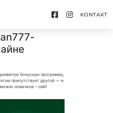
KONTAKT
kan777-
райне
 развитую бонусную программу,
 этом присутствует другой — и
можно новичков – сайт