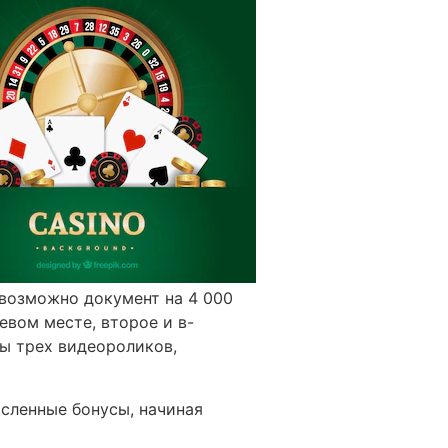
 возможно документ на 4 000
евом месте, второе и в-
цы трех видеороликов,
сленные бонусы, начиная