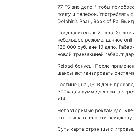
77 FS вне депо. Чтобы приобре
почту и телефон. Употреблять 
Dolphin’s Pearl, Book of Ra. 
Поздравительный тара. Заскоч
небольшое резюме, данное onl
125 000 руб. вне 10 депо. Габ
новой транзакцией габарит дар
Reload-бонусы. После применен
шансы активизировать система
Гостинец на ДР. В день произв
300% для сумме депозита чере
х14.
Неповторимые рекламную. VIP-
отыгрыша в области вейджеру.
Суть карта страницы с игровы