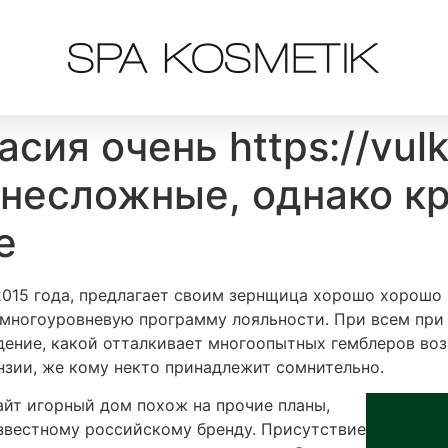
сия очень https://vul
/ несложные, однако к
е
2015 года, предлагает своим зернщица хорошо хорошо
 многоуровневую программу лояльности.
При всем при
ение, какой отталкивает многоопытных гемблеров воз
нзии, же кому некто принадлежит сомнительно.
айт игорный дом похож на прочие планы,
звестному российскому бренду. Присутствие